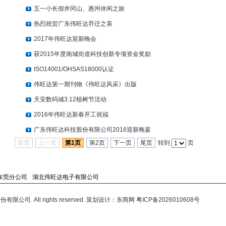
五一小长假井冈山、惠州休闲之旅
热烈祝贺广东伟旺达乔迁之喜
2017年伟旺达迎新晚会
获2015年度南城街道科技创新专项资金奖励
ISO14001/OHSAS18000认证
伟旺达第一期刊物《伟旺达风采》出版
天安数码城3.12植树节活动
2016年伟旺达新春开工祝福
广东伟旺达科技股份有限公司2016迎新晚宴
首页
上一页
第1页
第2页
下一页
尾页
转到
页
东莞分公司
湖北伟旺达电子有限公司
有限公司. All rights reserved. 策划设计：
东商网
粤ICP备2026010608号